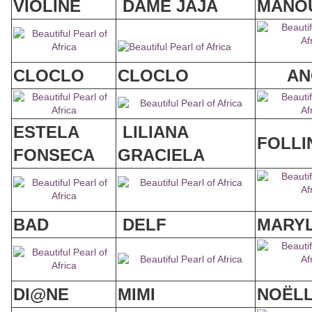
VIOLINE
DAME JAJA
MANO
CLOCLO
CLOCLO
AN
ESTELA
LILIANA
FOLLI
FONSECA
GRACIELA
BAD
DELF
MARYL
DI@NE
MIMI
NOËL